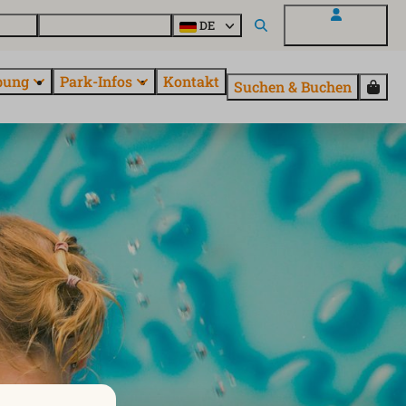
Parcs
Alle Parks entdecken
DE
Mein EuroParcs
bung
Park-Infos
Kontakt
Suchen & Buchen