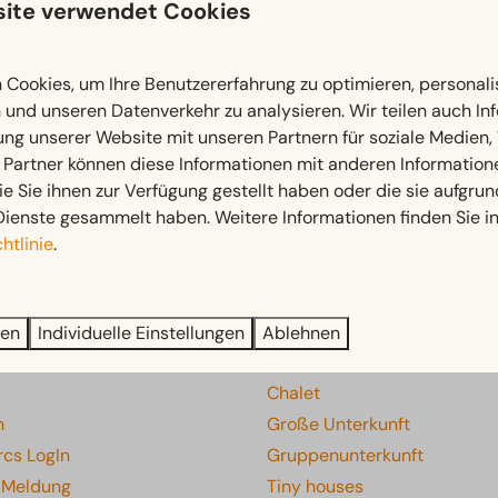
ite verwendet Cookies
Cookies, um Ihre Benutzererfahrung zu optimieren, personalis
n und unseren Datenverkehr zu analysieren. Wir teilen auch I
ung unserer Website mit unseren Partnern für soziale Medien
 Partner können diese Informationen mit anderen Information
ie Sie ihnen zur Verfügung gestellt haben oder die sie aufgrun
Bezahle sicher
Dienste gesammelt haben. Weitere Informationen finden Sie i
htlinie
.
on
Unterkünfte
en zum Park
Alle Ferienhäuser
ren
Individuelle Einstellungen
Ablehnen
en
Apartment
Chalet
n
Große Unterkunft
rcs LogIn
Gruppenunterkunft
e Meldung
Tiny houses