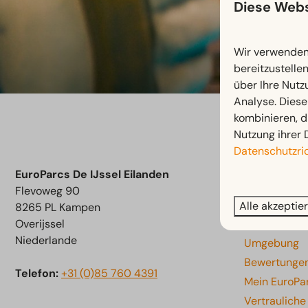
Diese Webs
Wir verwenden 
bereitzustelle
über Ihre Nutz
Analyse. Diese
kombinieren, d
Nutzung ihrer 
Datenschutzric
Navigati
EuroParcs De IJssel Eilanden
Flevoweg 90
Information
Alle akzeptie
8265 PL Kampen
Overijssel
Einrichtung
Niederlande
Umgebung
Bewertunge
Telefon:
+31 (0)85 760 4391
Mein EuroPa
Vertraulich