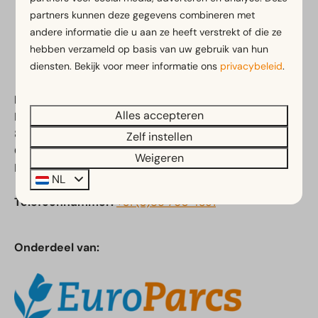
partners kunnen deze gegevens combineren met
Veilig betalen
andere informatie die u aan ze heeft verstrekt of die ze
hebben verzameld op basis van uw gebruik van hun
diensten. Bekijk voor meer informatie ons
privacybeleid
.
EuroParcs De IJssel Eilanden
Alles accepteren
Flevoweg 90
8265 PL Kampen
Zelf instellen
Overijssel
Weigeren
Nederland
NL
Telefoonnummer:
+31 (0)85 760 4391
Onderdeel van: