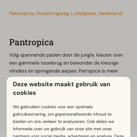
Pantropica, Oosterringweg, Luttelgeest, Nederland
Pantropica
Volg spannende paden door de jungle, klauter over
een gammele touwbrug en bewonder de kleurige
vlinders en springende aapjes. Patropica is meer
dan alleen maar orchideeën. In het junglepark zijn tal
Deze website maakt gebruik van
van tropische dieren en bijzondere planten te
cookies
vinden. Een leuk dagje uit voor jong en oud!
We gebruiken cookies voor een optimale
gebruikservaring, om gepersonaliseerde inhoud te
Meer informatie
bieden en ons verkeer te analyseren. Ook delen we
informatie over uw gebruik van onze site met onze
partners voor social media, adverteren en analyse. Deze