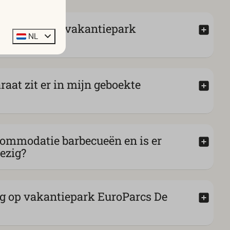
je vangen op vakantiepark
NL
l Eilanden?
aat zit er in mijn geboekte
commodatie barbecueën en is er
ezig?
ing op vakantiepark EuroParcs De