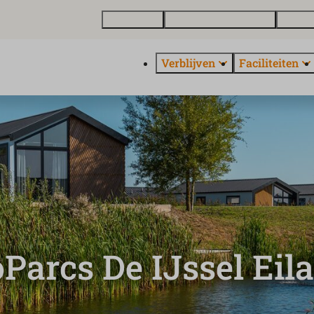
Plattegrond
Vakantiewoning kopen
Over E
Verblijven
Faciliteiten
Parcs De IJssel Eil