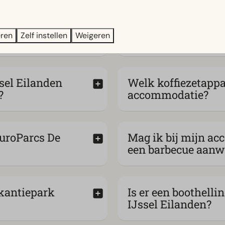
tiepark
Welke vissen kun 
eren
Zelf instellen
Weigeren
EuroParcs De IJsse
sel Eilanden
Welk koffiezetappar
?
accommodatie?
EuroParcs De
Mag ik bij mijn ac
een barbecue aanw
akantiepark
Is er een boothell
IJssel Eilanden?