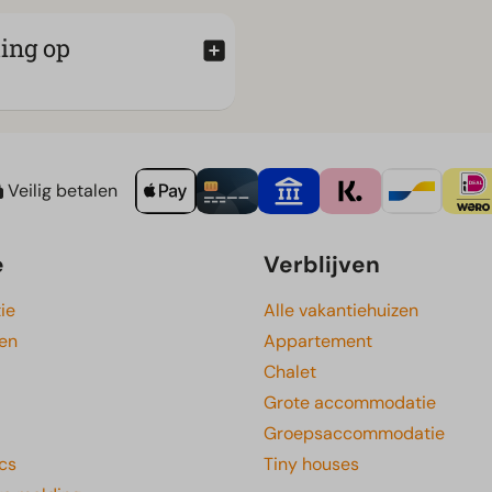
ting op
Veilig betalen
e
Verblijven
ie
Alle vakantiehuizen
gen
Appartement
Chalet
Grote accommodatie
Groepsaccommodatie
cs
Tiny houses