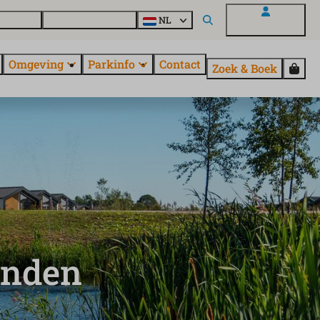
uroParcs
Ontdek alle parken
NL
Mijn EuroParcs
Omgeving
Parkinfo
Contact
Zoek & Boek
anden