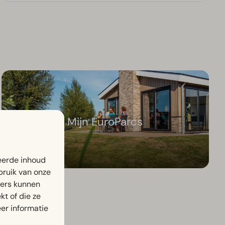
Mijn EuroParcs
eerde inhoud
bruik van onze
ners kunnen
t of die ze
er informatie