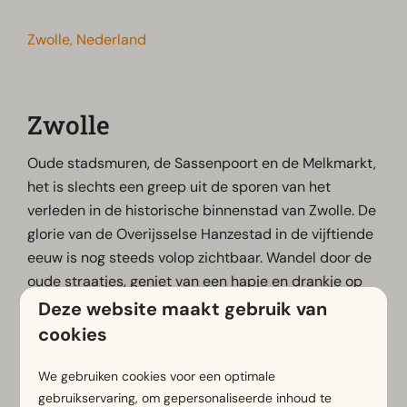
Zwolle, Nederland
Zwolle
Oude stadsmuren, de Sassenpoort en de Melkmarkt,
het is slechts een greep uit de sporen van het
verleden in de historische binnenstad van Zwolle. De
glorie van de Overijsselse Hanzestad in de vijftiende
eeuw is nog steeds volop zichtbaar. Wandel door de
oude straatjes, geniet van een hapje en drankje op
één van de gezellige terrassen of ga heerlijk
Deze website maakt gebruik van
shoppen. Of breng een bezoek aan Museum De
cookies
Fundatie voor beeldende kunst of boekhandel
Waanders In de Broeren, die gevestigd is in een 15-
We gebruiken cookies voor een optimale
gebruikservaring, om gepersonaliseerde inhoud te
eeuwse kerk.