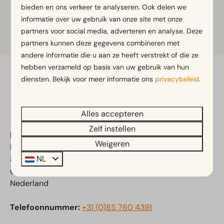
bieden en ons verkeer te analyseren. Ook delen we
informatie over uw gebruik van onze site met onze
partners voor social media, adverteren en analyse. Deze
Meer informatie
partners kunnen deze gegevens combineren met
andere informatie die u aan ze heeft verstrekt of die ze
hebben verzameld op basis van uw gebruik van hun
diensten. Bekijk voor meer informatie ons
privacybeleid
.
Veilig betalen
Alles accepteren
Zelf instellen
EuroParcs De IJssel Eilanden
Weigeren
Flevoweg 90
NL
8265 PL Kampen
Overijssel
Nederland
Telefoonnummer:
+31 (0)85 760 4391