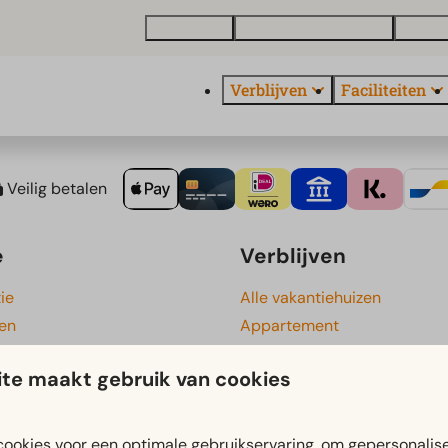
Plattegrond
Vakantiewoning kopen
Over E
Verblijven
Faciliteiten
Veilig betalen
e
Verblijven
ie
Alle vakantiehuizen
gen
Appartement
Chalet
te maakt gebruik van cookies
Grote accommodatie
Groepsaccommodatie
cs
Tiny houses
ookies voor een optimale gebruikservaring, om gepersonalis