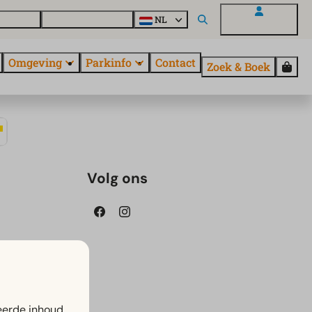
uroParcs
Ontdek alle parken
NL
Mijn EuroParcs
Omgeving
Parkinfo
Contact
Zoek & Boek
Volg ons
eerde inhoud