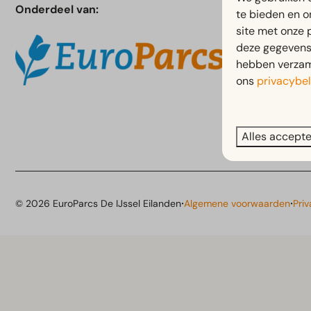
Onderdeel van:
Vertrouwelij
te bieden en o
site met onze 
Contact
deze gegevens 
Plattegrond
hebben verzame
Business & 
ons
privacybel
StayXL
Alles accept
·
·
© 2026 EuroParcs De IJssel Eilanden
Algemene voorwaarden
Pri