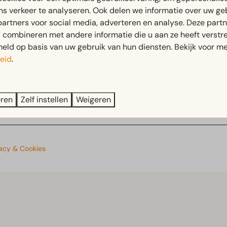
ke melding
ns verkeer te analyseren. Ook delen we informatie over uw ge
Thema's
partners voor social media, adverteren en analyse. Deze part
combineren met andere informatie die u aan ze heeft verstrek
Vakantiehuis bij Walibi
ld op basis van uw gebruik van hun diensten. Bekijk voor me
Events
Vakantie aan het water
eid
.
Vakantie nabij Zwolle
Vakantie nabij Dronten
eren
Zelf instellen
Weigeren
Vakantie nabij Hattem
vacy & Cookies